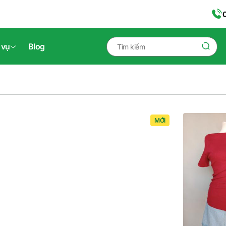
 vụ
Blog
MỚI