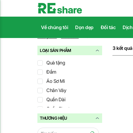
Về chúng tôi
Dọn dẹp
Đối tác
Dịch
Trang chủ
Mua sắm
Đồ nữ
3
kết quả
LOẠI SẢN PHẨM
Quà tặng
Đầm
Áo Sơ Mi
Chân Váy
Quần Dài
Quần Short
Áo Thun
THƯƠNG HIỆU
Jeans