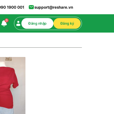
090 1900 001
support@reshare.vn
0
Đăng nhập
Đăng ký