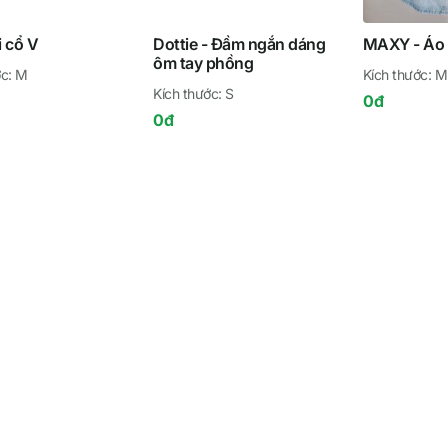
dài cổ V
Dottie -
Đầm ngắn dáng
MAXY - Áo 
ôm tay phồng
ớc:
M
Kích thước:
M
Kích thước:
S
0
đ
0
đ