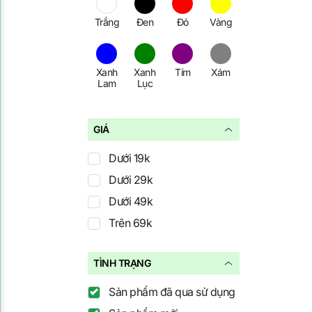
1
2
3
4
5
EVERCHIC
Trắng
Đen
Đỏ
Vàng
6
7
8
9
RUZA
10
12
MAYY
Xanh
Xanh
Tím
Xám
KELLY BUI
Lam
Lục
HEGO
K&K Fashion
GIÁ
Cam
Hồng
Xanh
Nâu
Két
Vananh Scarlet
Dưới 19k
Non Iron
Dưới 29k
B&T New Fashion
Xanh
Kem
Xanh
Xanh
Dưới 49k
Đen
Lơ
CaTi CLOTHING
Trên 69k
YALY COUTURE
WHITE ANT
TÌNH TRẠNG
GUCO
Sản phẩm đã qua sử dụng
ENVY